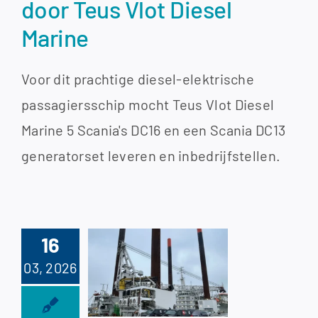
door Teus Vlot Diesel
Marine
Voor dit prachtige diesel-elektrische
passagiersschip mocht Teus Vlot Diesel
Marine 5 Scania's DC16 en een Scania DC13
generatorset leveren en inbedrijfstellen.
16
iceklus in
03, 2026
shaven –
mins KTA