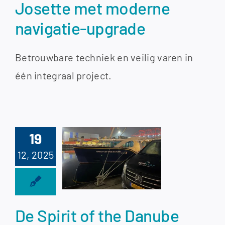
Josette met moderne
navigatie-upgrade
Betrouwbare techniek en veilig varen in
één integraal project.
19
irit of the
12, 2025
ube klaar
 de winter.
De Spirit of the Danube