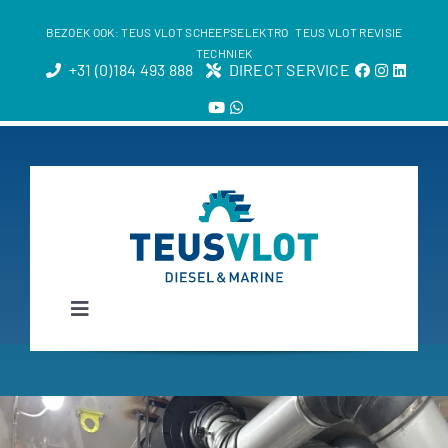
Skip
BEZOEK OOK:
TEUS VLOT SCHEEPSELEKTRO
TEUS VLOT REVISIE
to
TECHNIEK
+31 (0)184 493 888
DIRECT SERVICE
content
Toggle
Navigation
Services
Merken