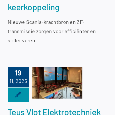
keerkoppeling
Nieuwe Scania-krachtbron en ZF-
transmissie zorgen voor efficiënter en
stiller varen.
us Vlot
19
trotechniek
11, 2025
liseert 30
kVA
rmersysteem
Teus Vlot Elektrotechniek