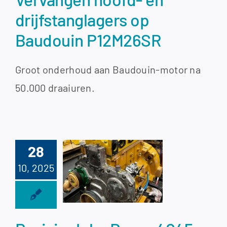
drijfstanglagers op
Baudouin P12M26SR
Groot onderhoud aan Baudouin-motor na
50.000 draaiuren.
28
10, 2025
isie John
ere 4045