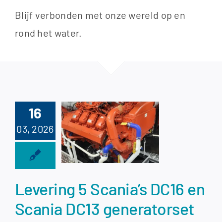
Blijf verbonden met onze wereld op en
rond het water.
vering 5
16
ia’s DC16
03, 2026
cania DC13
eratorset
 Teus Vlot
Levering 5 Scania’s DC16 en
el Marine
Scania DC13 generatorset