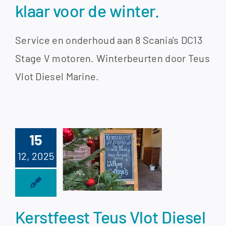
klaar voor de winter.
Service en onderhoud aan 8 Scania's DC13
Stage V motoren. Winterbeurten door Teus
Vlot Diesel Marine.
15
rstfeest
12, 2025
us Vlot
el Marine
en DMS
Kerstfeest Teus Vlot Diesel