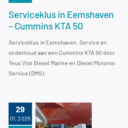
50
Serviceklus in Eemshaven
– Cummins KTA 50
Serviceklus in Eemshaven. Service en
onderhoud aan een Cummins KTA 50 door
Teus Vlot Diesel Marine en Diesel Motoren
Service (DMS).
29
01, 2026
evisie