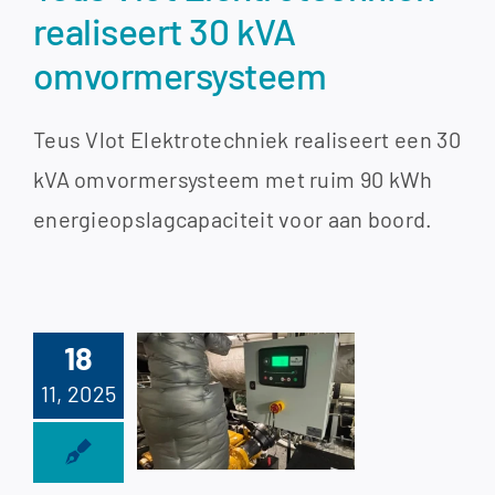
realiseert 30 kVA
omvormersysteem
Teus Vlot Elektrotechniek realiseert een 30
kVA omvormersysteem met ruim 90 kWh
energieopslagcapaciteit voor aan boord.
ering en
18
uw van een
11, 2025
ge V John
Deere