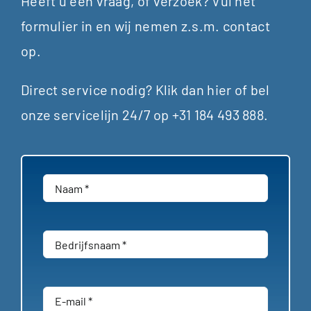
Heeft u een vraag, of verzoek? Vul het
formulier in en wij nemen z.s.m. contact
op.
Direct service nodig? Klik dan
hier
of bel
Dieseltechniek
onze servicelijn 24/7 op
+31 184 493 888
.
Dieseltechniek