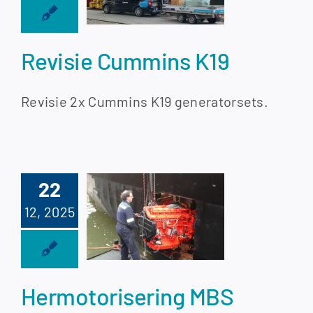
mins K19
Revisie Cummins K19
Revisie 2x Cummins K19 generatorsets.
otorisering
22
 Josette
12, 2025
 moderne
vigatie-
pgrade
Hermotorisering MBS