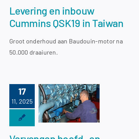
Taiwan
Levering en inbouw
Cummins QSK19 in Taiwan
Groot onderhoud aan Baudouin-motor na
50.000 draaiuren.
rvangen
17
ofd- en
11, 2025
stanglagers
Baudouin
2M26SR
Vervangen hoofd- en