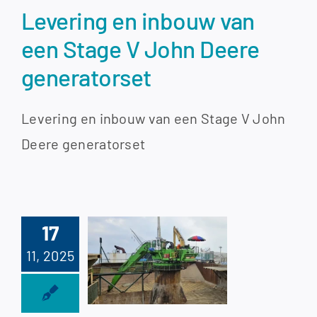
eratorset
Levering en inbouw van
een Stage V John Deere
generatorset
Levering en inbouw van een Stage V John
Deere generatorset
ering en
17
inbouw
11, 2025
ummins
SK19 in