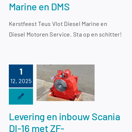
Marine en DMS
Kerstfeest Teus Vlot Diesel Marine en
Diesel Motoren Service. Sta op en schitter!
1
ering en
12, 2025
uw Scania
6 met ZF-
koppeling
Levering en inbouw Scania
DI-16 met ZF-